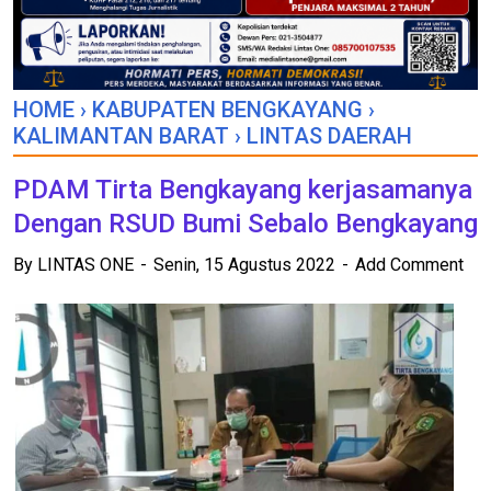
HOME
›
KABUPATEN BENGKAYANG
›
KALIMANTAN BARAT
›
LINTAS DAERAH
PDAM Tirta Bengkayang kerjasamanya
Dengan RSUD Bumi Sebalo Bengkayang
By
LINTAS ONE
Senin, 15 Agustus 2022
Add Comment