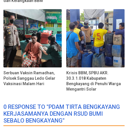
dan Kelangkaan BBM
Serbuan Vaksin Ramadhan,
Krisis BBM, SPBU AKR.
Polsek Sanggau Ledo Gelar
30.3.1.018 Kabupaten
Vaksinasi Malam Hari
Bengkayang di Penuhi Warga
Mengantri Solar
0 RESPONSE TO "PDAM TIRTA BENGKAYANG
KERJASAMANYA DENGAN RSUD BUMI
SEBALO BENGKAYANG"