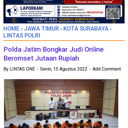
HOME
›
JAWA TIMUR
›
KOTA SURABAYA
›
LINTAS POLRI
Polda Jatim Bongkar Judi Online
Beromset Jutaan Rupiah
By
LINTAS ONE
Senin, 15 Agustus 2022
Add Comment