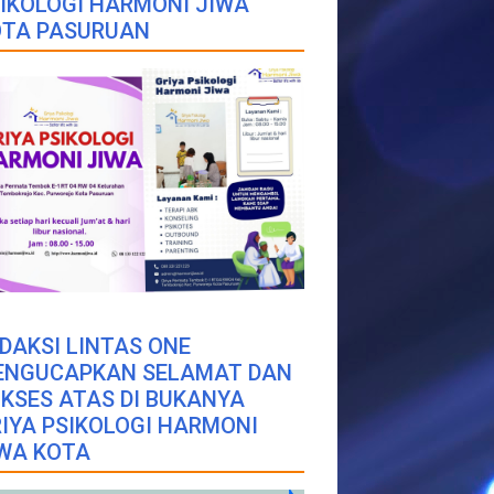
IKOLOGI HARMONI JIWA
OTA PASURUAN
DAKSI LINTAS ONE
ENGUCAPKAN SELAMAT DAN
KSES ATAS DI BUKANYA
IYA PSIKOLOGI HARMONI
WA KOTA