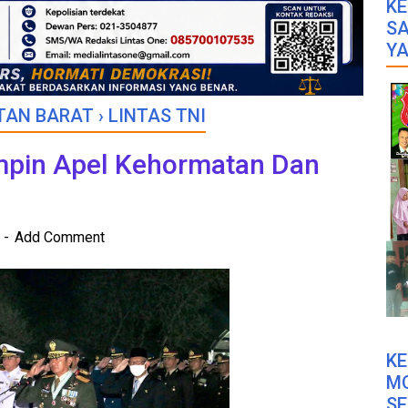
KE
SA
YA
TAN BARAT
›
LINTAS TNI
mpin Apel Kehormatan Dan
3
Add Comment
K
M
SE