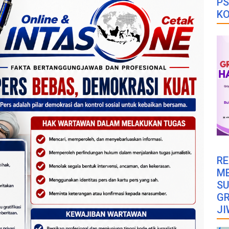
PS
K
RE
M
SU
GR
JI