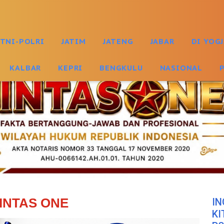
TNI-POLRI
JATIM
JATENG
JABAR
DI YOG
KALBAR
KEPRI
BENGKULU
NASIONAL
INTAS ONE
IN
KI