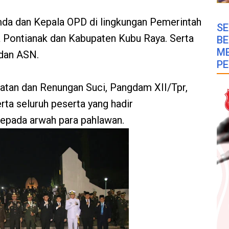
mda dan Kepala OPD di lingkungan Pemerintah
SE
a Pontianak dan Kabupaten Kubu Raya. Serta
B
M
i dan ASN.
PE
tan dan Renungan Suci, Pangdam XII/Tpr,
ta seluruh peserta yang hadir
epada arwah para pahlawan.