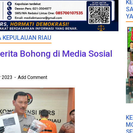
KE
SA
YA
 KEPULAUAN RIAU
erita Bohong di Media Sosial
r 2023
Add Comment
K
M
SE