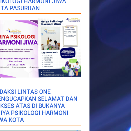
IKOLOGI HARMONI JIWA
OTA PASURUAN
DAKSI LINTAS ONE
ENGUCAPKAN SELAMAT DAN
KSES ATAS DI BUKANYA
IYA PSIKOLOGI HARMONI
WA KOTA