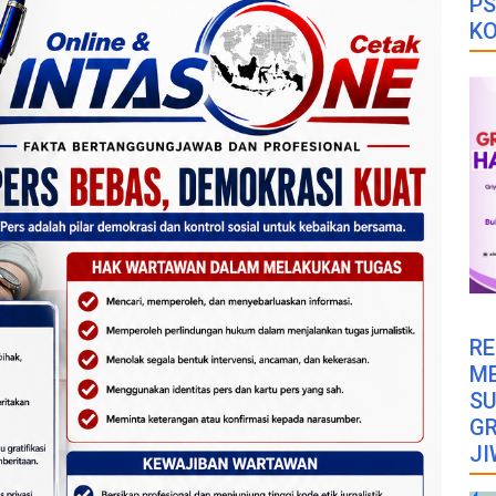
PS
K
RE
M
SU
GR
JI