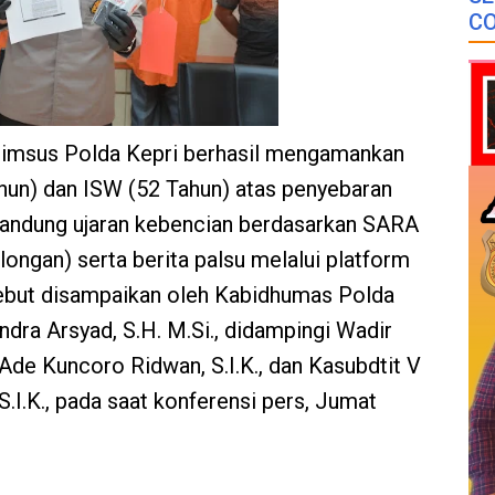
CO
krimsus Polda Kepri berhasil mengamankan
ahun) dan ISW (52 Tahun) atas penyebaran
andung ujaran kebencian berdasarkan SARA
ongan) serta berita palsu melalui platform
ebut disampaikan oleh Kabidhumas Polda
dra Arsyad, S.H. M.Si., didampingi Wadir
de Kuncoro Ridwan, S.I.K., dan Kasubdtit V
S.I.K., pada saat konferensi pers, Jumat