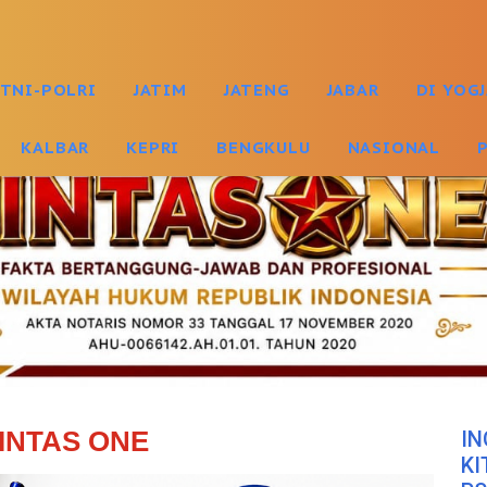
TNI-POLRI
JATIM
JATENG
JABAR
DI YOG
KALBAR
KEPRI
BENGKULU
NASIONAL
INTAS ONE
IN
KI